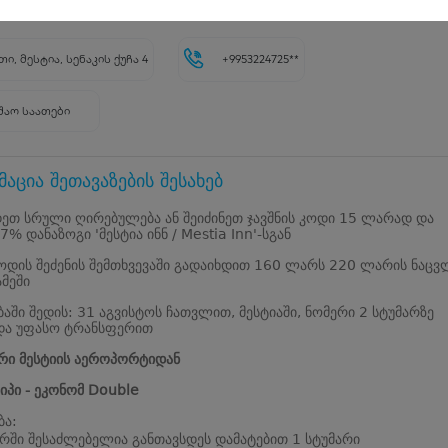
5.0
2
შეფასება
თი, მესტია, სენაკის ქუჩა 4
+9953224725**
შაო საათები
აცია შეთავაზების შესახებ
ეთ სრული ღირებულება ან შეიძინეთ ჯავშნის კოდი 15 ლარად და
7% დანაზოგი 'მესტია ინნ / Mestia Inn'-სგან
კოდის შეძენის შემთხვევაში გადაიხდით 160 ლარს 220 ლარის ნაც
მეში
ბაში შედის: 31 აგვისტოს ჩათვლით, მესტიაში, ნომერი 2 სტუმარზე
 და უფასო ტრანსფერით
რი მესტიის აეროპორტიდან
იპი - ეკონომ Double
ბა:
რში შესაძლებელია განთავსდეს დამატებით 1 სტუმარი