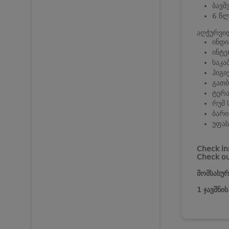
ბავშ
6 წლ
აღჭურვი
ინდ
ინტე
საკა
ჰიგი
გათბ
ტერა
რუმ 
ბარი
უფას
Check in
Check ou
მომსახურ
1 ჯავშნი