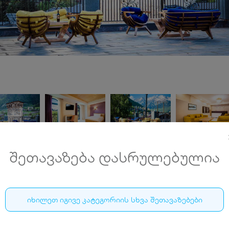
შეთავაზება დასრულებულია
მესტია ინნ • MESTIA INN
იხილეთ იგივე კატეგორიის სხვა შეთავაზებები
31 აგვისტოს ჩათვლით, მესტიაში, ნომერი 2 სტუმარზე
საუზმით და უფასო ტრანსფერით