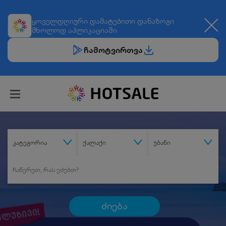
ყოველდღიური
დამატებითი დანაზოგი
მხოლოდ აპლიკაციაში
ჩამოტვირთვა
კატეგორია
ქალაქი
უბანი
ძიება