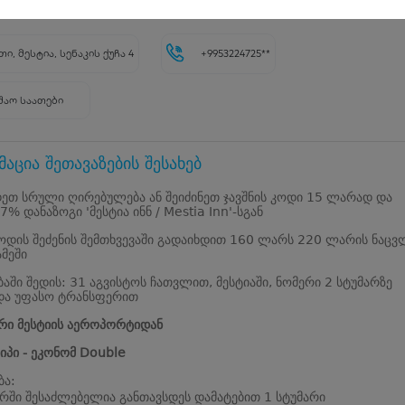
5.0
2
შეფასება
თი, მესტია, სენაკის ქუჩა 4
+9953224725**
შაო საათები
აცია შეთავაზების შესახებ
ეთ სრული ღირებულება ან შეიძინეთ ჯავშნის კოდი 15 ლარად და
7% დანაზოგი 'მესტია ინნ / Mestia Inn'-სგან
კოდის შეძენის შემთხვევაში გადაიხდით 160 ლარს 220 ლარის ნაც
მეში
ბაში შედის: 31 აგვისტოს ჩათვლით, მესტიაში, ნომერი 2 სტუმარზე
 და უფასო ტრანსფერით
რი მესტიის აეროპორტიდან
იპი - ეკონომ Double
ბა:
რში შესაძლებელია განთავსდეს დამატებით 1 სტუმარი