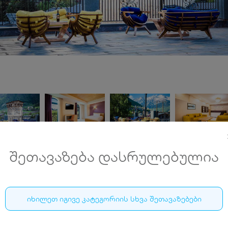
შეთავაზება დასრულებულია
მესტია ინნ • MESTIA INN
იხილეთ იგივე კატეგორიის სხვა შეთავაზებები
31 აგვისტოს ჩათვლით, მესტიაში, ნომერი 2 სტუმარზე
საუზმით და უფასო ტრანსფერით