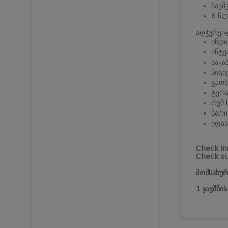
ბავშ
6 წლ
აღჭურვი
ინდ
ინტე
საკა
ჰიგი
გათბ
ტერა
რუმ 
ბარი
უფას
Check in
Check ou
მომსახურ
1 ჯავშნი