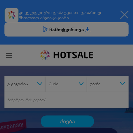
ყოველდღიური
დამატებითი დანაზოგი
მხოლოდ აპლიკაციაში
ჩამოტვირთვა
კატეგორია
Guria
უბანი
ძიება