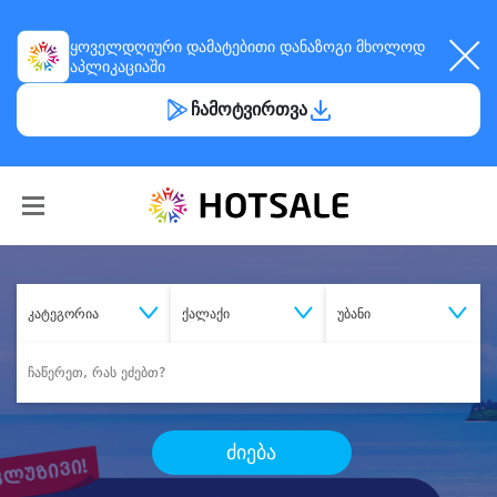
ყოველდღიური
დამატებითი დანაზოგი
მხოლოდ
აპლიკაციაში
ჩამოტვირთვა
კატეგორია
ქალაქი
უბანი
ძიება