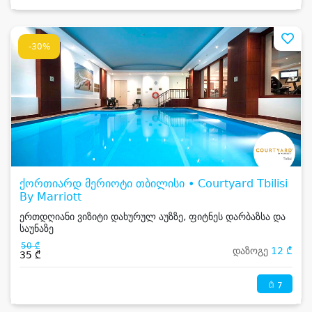
-30%
ქორთიარდ მერიოტი თბილისი • Courtyard Tbilisi
By Marriott
ერთდღიანი ვიზიტი დახურულ აუზზე, ფიტნეს დარბაზსა და
საუნაზე
50 ₾
დაზოგე
12 ₾
35 ₾
7