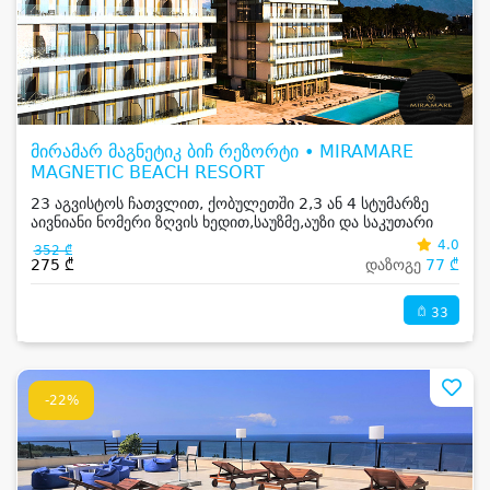
მირამარ მაგნეტიკ ბიჩ რეზორტი • MIRAMARE
MAGNETIC BEACH RESORT
23 აგვისტოს ჩათვლით, ქობულეთში 2,3 ან 4 სტუმარზე
აივნიანი ნომერი ზღვის ხედით,საუზმე,აუზი და საკუთარი
სანაპირო
4.0
352 ₾
275 ₾
დაზოგე
77 ₾
33
-22%