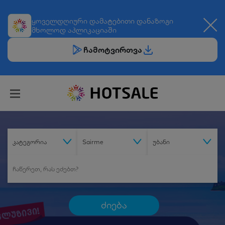
ყოველდღიური
დამატებითი დანაზოგი
მხოლოდ აპლიკაციაში
ჩამოტვირთვა
კატეგორია
Sairme
უბანი
ძიება