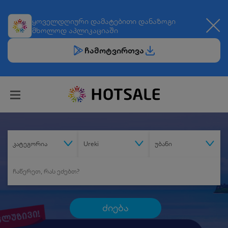
ყოველდღიური
დამატებითი დანაზოგი
მხოლოდ აპლიკაციაში
ჩამოტვირთვა
კატეგორია
Ureki
უბანი
ძიება