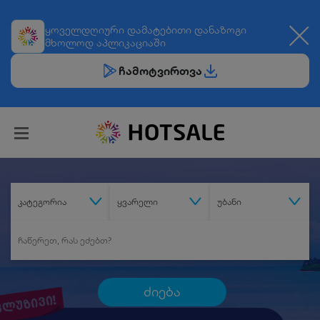
ყოველდღიური
დამატებითი დანაზოგი
მხოლოდ აპლიკაციაში
ჩამოტვირთვა
კატეგორია
ყვარელი
უბანი
ძიება