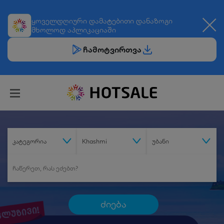
ყოველდღიური
დამატებითი დანაზოგი
მხოლოდ აპლიკაციაში
ჩამოტვირთვა
კატეგორია
Khashmi
უბანი
ძიება