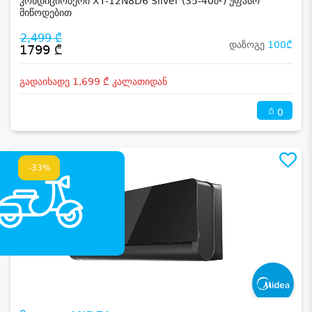
კონდიციონერი XT-12N8D6 Silver (35-40მ²) უფასო
მიწოდებით
2,499 ₾
დაზოგე
100₾
1799 ₾
გადაიხადე 1,699 ₾ კალათიდან
0
-33%