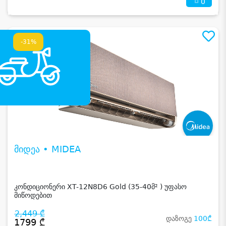
0
-31%
მიდეა • MIDEA
კონდიციონერი XT-12N8D6 Gold (35-40მ² ) უფასო
მიწოდებით
2,449 ₾
დაზოგე
100₾
1799 ₾