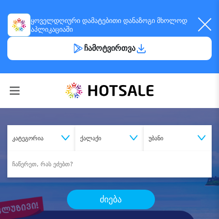
ყოველდღიური
დამატებითი დანაზოგი
მხოლოდ
აპლიკაციაში
ჩამოტვირთვა
კატეგორია
ქალაქი
უბანი
ძიება