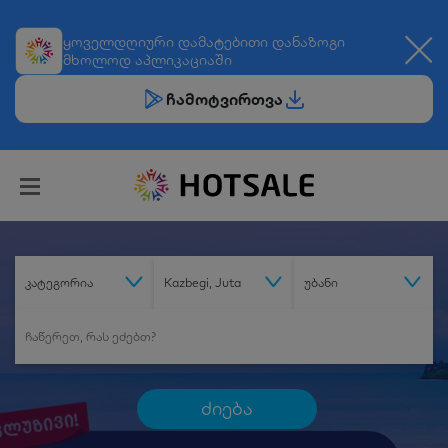
ყოველდღიური
დამატებითი დანაზოგი
მხოლოდ აპლიკაციაში
ჩამოტვირთვა
კატეგორია
Kazbegi, Juta
უბანი
ძიება