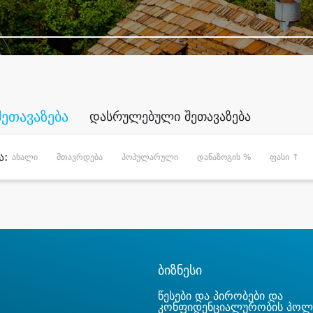
შეთავაზება
დასრულებული შეთავაზება
ა:
ახალი
მთავრდება
პოპულარული
დანაზოგის %
ფასი ↑
ბიზნესი
წესები და პირობები და
კონფიდენციალურობის პოლ