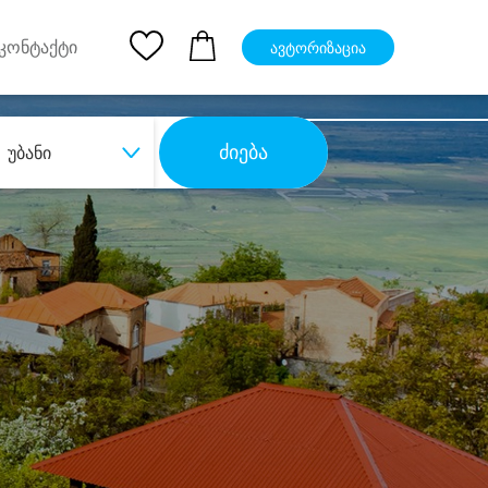
pp
Ios App
კონტაქტი
ავტორიზაცია
ძიება
უბანი
ბა
დიდი დანაზოგით