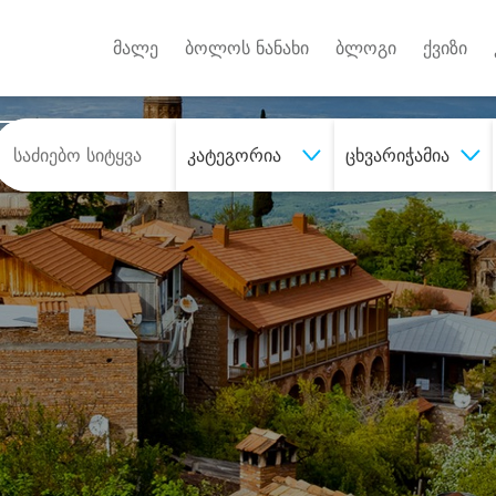
Android A
უქტებზე
მალე
ბოლოს ნანახი
ბლოგი
ქვიზი
კატეგორია
ცხვარიჭამია
შეიძინე
სასურველი მომსახურე