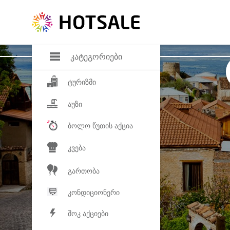
დანაზოგი
საყვარელ პროდ
კატეგორიები
ტურიზმი
აუზი
ბოლო წუთის აქცია
კვება
გართობა
კონდიციონერი
შოკ აქციები