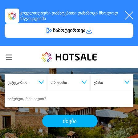
ყოველდღიური
დამატებითი დანაზოგი
მხოლოდ
აპლიკაციაში
ჩამოტვირთვა
კატეგორია
თბილისი
უბანი
ძიება
შეიძინე
სასურველი მომსახურება