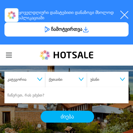
ყოველდღიური
დამატებითი დანაზოგი
მხოლოდ
აპლიკაციაში
ჩამოტვირთვა
კატეგორია
ქუთაისი
უბანი
ძიება
შეიძინე
სასურველი მომსახურება