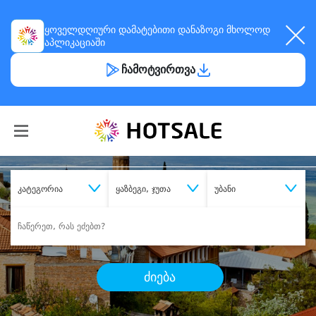
ყოველდღიური
დამატებითი დანაზოგი
მხოლოდ
აპლიკაციაში
ჩამოტვირთვა
კატეგორია
ყაზბეგი, ჯუთა
უბანი
ძიება
შეიძინე
სასურველი მომსახურება