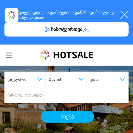
ყოველდღიური
დამატებითი დანაზოგი
მხოლოდ
აპლიკაციაში
ჩამოტვირთვა
კატეგორია
Dusheti
უბანი
ძიება
შეიძინე
სასურველი მომსახურება