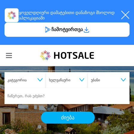
ყოველდღიური
დამატებითი დანაზოგი
მხოლოდ
აპლიკაციაში
ჩამოტვირთვა
კატეგორია
ხელვაჩაური
უბანი
ძიება
შეიძინე
სასურველი მომსახურება