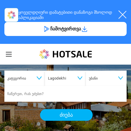
ყოველდღიური
დამატებითი დანაზოგი
მხოლოდ
აპლიკაციაში
ჩამოტვირთვა
კატეგორია
Lagodekhi
უბანი
ძიება
შეიძინე
სასურველი მომსახურება