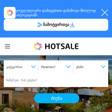
ყოველდღიური
დამატებითი დანაზოგი
მხოლოდ
აპლიკაციაში
ჩამოტვირთვა
კატეგორია
Pasanauri
უბანი
ძიება
შეიძინე
სასურველი მომსახურება