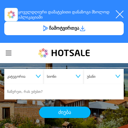
ყოველდღიური
დამატებითი დანაზოგი
მხოლოდ
აპლიკაციაში
ჩამოტვირთვა
კატეგორია
სიონი
უბანი
ძიება
შეიძინე
სასურველი მომსახურება