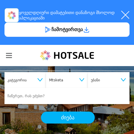
ყოველდღიური
დამატებითი დანაზოგი
მხოლოდ
აპლიკაციაში
ჩამოტვირთვა
კატეგორია
Mtsketa
უბანი
ძიება
შეიძინე
სასურველი მომსახურება