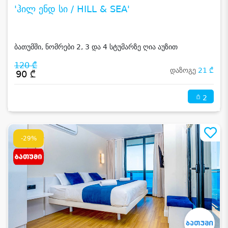
'ჰილ ენდ სი / HILL & SEA'
ბათუმში, ნომრები 2, 3 და 4 სტუმარზე ღია აუზით
120 ₾
დაზოგე
21 ₾
90 ₾
2
-29%