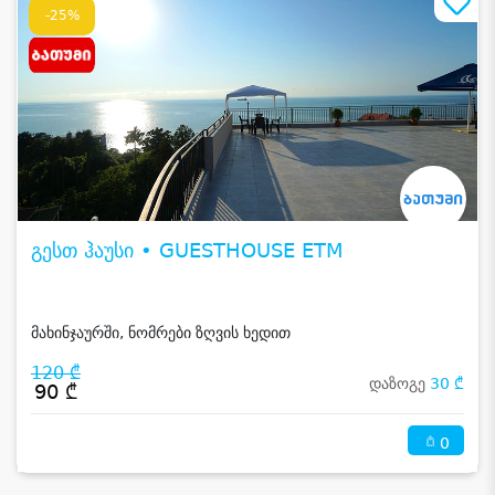
-25%
გესთ ჰაუსი • GUESTHOUSE ETM
მახინჯაურში, ნომრები ზღვის ხედით
120 ₾
დაზოგე
30 ₾
90 ₾
0