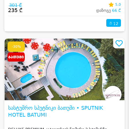
301 ₾
5.0
235 ₾
დაზოგე
66 ₾
12
-30%
სასტუმრო სპუტნიკი ბათუმი • SPUTNIK
HOTEL BATUMI