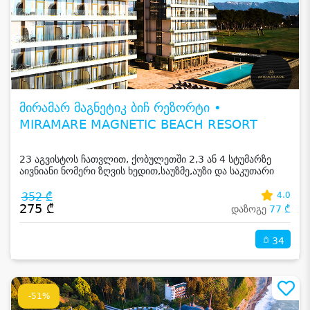
მირამარ მაგნეტიკ ბიჩ რეზორტი •
MIRAMARE MAGNETIC BEACH RESORT
23 აგვისტოს ჩათვლით, ქობულეთში 2,3 ან 4 სტუმარზე
აივნიანი ნომერი ზღვის ხედით,საუზმე,აუზი და საკუთარი
სანაპირო
352 ₾
4.0
275 ₾
დაზოგე
77 ₾
34
-51%