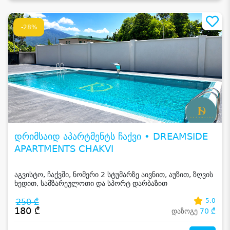
-28%
დრიმსაიდ აპარტმენტს ჩაქვი • DREAMSIDE
APARTMENTS CHAKVI
აგვისტო, ჩაქვში, ნომერი 2 სტუმარზე აივნით, აუზით, ზღვის
ხედით, სამზარეულოთი და სპორტ დარბაზით
250 ₾
5.0
180 ₾
დაზოგე
70 ₾