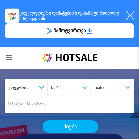
ყოველდღიური
დამატებითი დანაზოგი
მხოლოდ
აპლიკაციაში
ჩამოტვირთვა
კატეგორია
საირმე
უბანი
ძიება