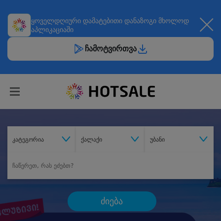
ყოველდღიური
დამატებითი დანაზოგი
მხოლოდ
აპლიკაციაში
ჩამოტვირთვა
კატეგორია
ქალაქი
უბანი
ძიება