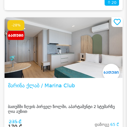
20
-28%
მარინა ქლაბ / Marina Club
ბათუმში ზღვის პირველ ზოლში, აპარტამენტი 2 სტუმარზე
ღია აუზით
235 ₾
დაზოგე
65 ₾
170 ₾