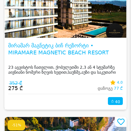
მირამარ მაგნეტიკ ბიჩ რეზორტი •
MIRAMARE MAGNETIC BEACH RESORT
23 აგვისტოს ჩათვლით, ქობულეთში 2,3 ან 4 სტუმარზე
აივნიანი ნომერი ზღვის ხედით,საუზმე,აუზი და საკუთარი
სანაპირო
352 ₾
4.0
275 ₾
დაზოგე
77 ₾
40
-51%