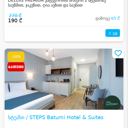
DELUXE PREMIUM კატეგორიის ნომერი 2 სტუმარზე
საუზმით, ჯაკუზით, ღია აუზით და საუნით
270 ₾
დაზოგე
65 ₾
190 ₾
38
-26%
სტეპსი / STEPS Batumi Hotel & Suites