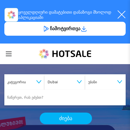
ყოველდღიური
დამატებითი დანაზოგი
მხოლოდ
აპლიკაციაში
ჩამოტვირთვა
კატეგორია
Dubai
უბანი
ძიება