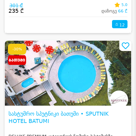
301 ₾
5.0
235 ₾
დაზოგე
66 ₾
12
-30%
სასტუმრო სპუტნიკი ბათუმი • SPUTNIK
HOTEL BATUMI