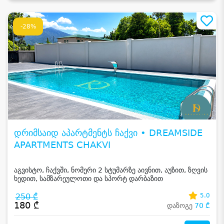
-28%
დრიმსაიდ აპარტმენტს ჩაქვი • DREAMSIDE
APARTMENTS CHAKVI
აგვისტო, ჩაქვში, ნომერი 2 სტუმარზე აივნით, აუზით, ზღვის
ხედით, სამზარეულოთი და სპორტ დარბაზით
250 ₾
5.0
180 ₾
დაზოგე
70 ₾