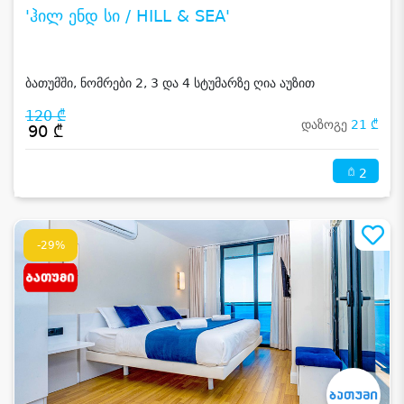
'ჰილ ენდ სი / HILL & SEA'
ბათუმში, ნომრები 2, 3 და 4 სტუმარზე ღია აუზით
120 ₾
დაზოგე
21 ₾
90 ₾
2
-29%