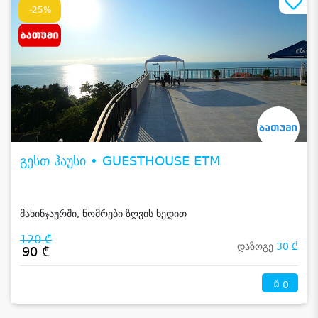
-25%
გესთ ჰაუსი • GUESTHOUSE ETM
მახინჯაურში, ნომრები ზღვის ხედით
120 ₾
დაზოგე
30 ₾
90 ₾
0