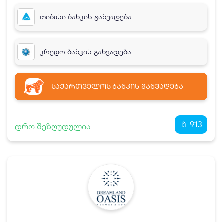
თიბისი ბანკის განვადება
კრედო ბანკის განვადება
ᲡᲐᲥᲐᲠᲗᲕᲔᲚᲝᲡ ᲑᲐᲜᲙᲘᲡ ᲒᲐᲜᲕᲐᲓᲔᲑᲐ
913
დრო შეზღუდულია