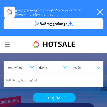
ყოველდღიური
დამატებითი დანაზოგი
მხოლოდ აპლიკაციაში
ჩამოტვირთვა
კატეგორია
ქალაქი
უბანი
ძიება