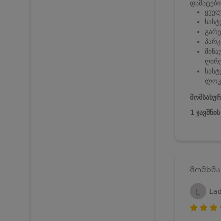
დამატები
ყველ
სასტ
გარე
პარკ
შინა
ღირე
სასტ
ლოკა
მომსახურ
1 ჯავშნი
მომხმა
L
Lad