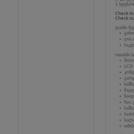
1 სტუმარ
Check in
Check ou
ფასში შე
განთ
ღია 
საკუ
ოთახში ს
მაღა
LCD 
კონდ
გარ
სამ
მაცი
ჩაიდ
ჩაი,
საშხ
საპ
ხალა
თმის