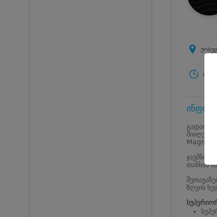
ქობუ
სამუ
ინფორმ
გადაიხად
მიიღეთ 3
Magnetic
ჯავშნის 
თანხას ს
შეთავაზე
ზღვის ხე
სუპერიო
სუპე