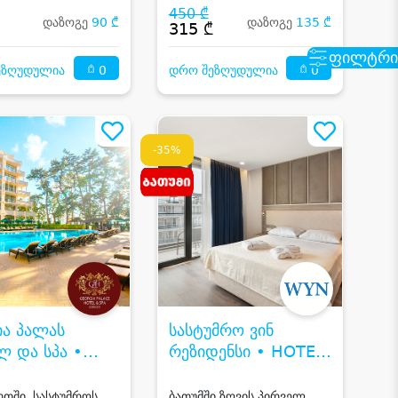
450 ₾
დაზოგე
90 ₾
დაზოგე
135 ₾
₾
315 ₾
ფილტრი
0
0
ეზღუდულია
დრო შეზღუდულია
-35%
ია პალას
სასტუმრო ვინ
ლ და სპა •
რეზიდენსი • HOTEL
ia Palace
WYN RESIDENCE
 & Spa
BATUMI IPM
თში, სასტუმროს
ბათუმში ზღვის პირველ