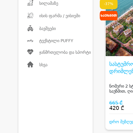
სილამაზე
-37%
ისის ფარმა / ეისიემი
ბავშვები
ტექსტილი PUFFY
ჯანმრთელობა და სპორტი
სასტუმრ
სხვა
დრიმლენ
DREAML
HOTEL
ნომერი 2 ს
საუზმით, ღი
საბავშვო ს
სასტუმროში
665 ₾
420 ₾
დრო შეზღუ