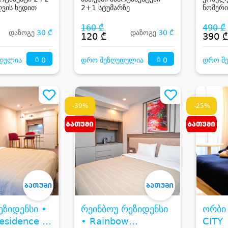
ღვის ხედით
2+1 სტუმარზე
ნომერი
160 ₾
490 ₾
დაზოგე
30 ₾
დაზოგე
30 ₾
120 ₾
390 
0
0
დულია
დრო შეზღუდულია
დრო შ
-39%
-25%
ეზიდენსი •
რეინბოუ რეზიდენსი
ორბი სით
esidence &
• Rainbow
CITY