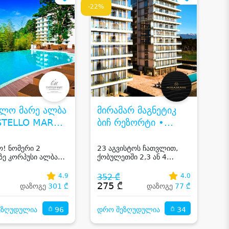
-22%
ელო მარე ალბა
მირამარ მაგნეტიკ
STELLO MARE
ბიჩ რეზორტი •
MIRAMARE
MAGNETIC BEACH
ო! ნომერი 2
23 აგვისტოს ჩათვლით,
ზე კორპუსი ალბა
ქობულეთში 2,3 ან 4
RESORT
რო კასტელო მარე /
სტუმარზე აივნიანი ნომერი
 Alba Castello
ზღვის ხედით,საუზმე,აუზი
4.9
352 ₾
4.0
otel & Wellness
და საკუთარი სანაპირო
₾
275 ₾
დაზოგე
301 ₾
დაზოგე
77 ₾
-სგან!
96
34
ეზღუდულია
დრო შეზღუდულია