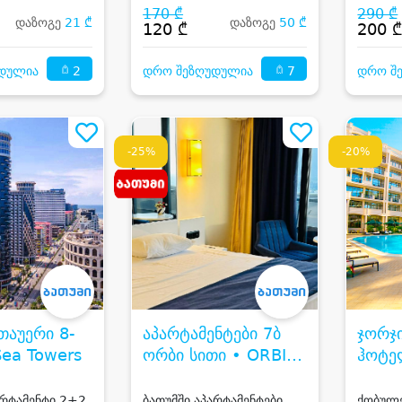
170 ₾
290 ₾
დაზოგე
21 ₾
დაზოგე
50 ₾
120 ₾
200 
2
7
დულია
დრო შეზღუდულია
დრო შ
-25%
-20%
თაუერი 8-
აპარტამენტები 7ბ
ჯორჯ
Sea Towers
ორბი სითი • ORBI
ჰოტე
CITY
Georg
Hotel
არტამენტი 2+2
ბათუმში აპარტამენტები
ქობულე