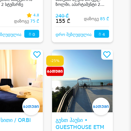
 2 სტუმარზე
ზოლში, აპარტამენტი 2
სტუმარზე
4.8
240 ₾
დაზოგე
85 ₾
₾
155 ₾
დაზოგე
75 ₾
0
4
ეზღუდულია
დრო შეზღუდულია
-25%
ი / ORBI
გესთ ჰაუსი •
GUESTHOUSE ETM