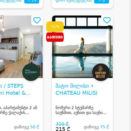
14
0
ეზღუდულია
დრო შეზღუდულია
-31%
ი / STEPS
შატო მილისი •
i Hotel &
CHATEAU MILISI
s
, აპარტამენტი 2 ან
ნომერი 2 სტუმარზე
არზე ქალაქის
საუზმით, აუზით და საუნით
ღია აუზით, სპა,
ბათუმში
და ფიტნეს სივრცე
310 ₾
დაზოგე
50 ₾
დაზოგე
75 ₾
₾
215 ₾