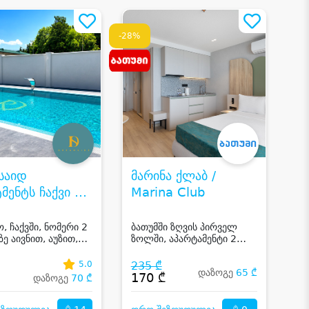
-28%
საიდ
მარინა ქლაბ /
მენტს ჩაქვი •
Marina Club
MSIDE
TMENTS
, ჩაქვში, ნომერი 2
ბათუმში ზღვის პირველ
ე აივნით, აუზით,
ზოლში, აპარტამენტი 2
VI
ხედით,
სტუმარზე ღია აუზით
რეულოთი და სპორტ
5.0
235 ₾
დაზოგე
65 ₾
ზით
₾
170 ₾
დაზოგე
70 ₾