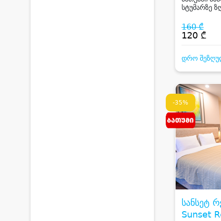
სტუმარზე ზ
160 ₾
120 ₾
დრო შეზღუ
-35%
სანსეტ რ
Sunset R