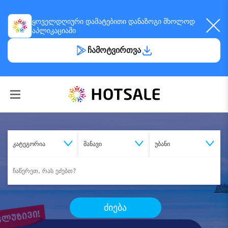
ყოველდღიური
დამატებითი დანაზოგი
მხოლოდ
აპლიკაციაში
ჩამოტვირთვა
კატეგორია
მანავი
უბანი
ძიება