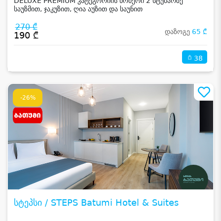
DELUXE PREMIUM კატეგორიის ნომერი 2 სტუმარზე
საუზმით, ჯაკუზით, ღია აუზით და საუნით
270 ₾
დაზოგე
65 ₾
190 ₾
38
-26%
სტეპსი / STEPS Batumi Hotel & Suites