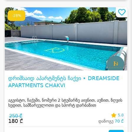
-28%
დრიმსაიდ აპარტმენტს ჩაქვი • DREAMSIDE
APARTMENTS CHAKVI
აგვისტო, ჩაქვში, ნომერი 2 სტუმარზე აივნით, აუზით, ზღვის
ხედით, სამზარეულოთი და სპორტ დარბაზით
250 ₾
5.0
180 ₾
დაზოგე
70 ₾