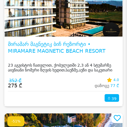
მირამარ მაგნეტიკ ბიჩ რეზორტი •
MIRAMARE MAGNETIC BEACH RESORT
23 აგვისტოს ჩათვლით, ქობულეთში 2,3 ან 4 სტუმარზე
აივნიანი ნომერი ზღვის ხედით,საუზმე,აუზი და საკუთარი
სანაპირო
352 ₾
4.0
275 ₾
დაზოგე
77 ₾
39
-51%