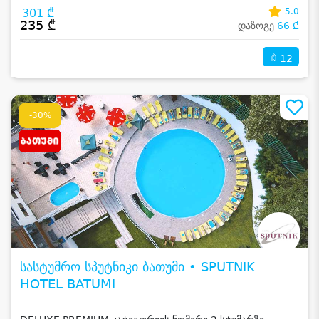
301 ₾
5.0
235 ₾
დაზოგე
66 ₾
12
-30%
სასტუმრო სპუტნიკი ბათუმი • SPUTNIK
HOTEL BATUMI