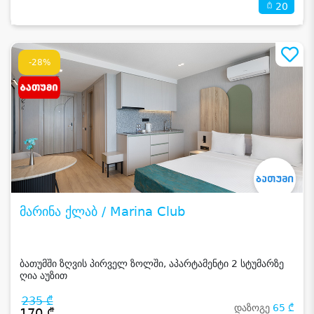
20
-28%
მარინა ქლაბ / Marina Club
ბათუმში ზღვის პირველ ზოლში, აპარტამენტი 2 სტუმარზე
ღია აუზით
235 ₾
დაზოგე
65 ₾
170 ₾