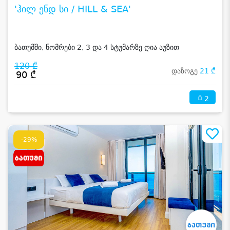
'ჰილ ენდ სი / HILL & SEA'
ბათუმში, ნომრები 2, 3 და 4 სტუმარზე ღია აუზით
120 ₾
დაზოგე
21 ₾
90 ₾
2
-29%