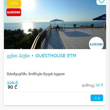
-25%
გესთ ჰაუსი • GUESTHOUSE ETM
მახინჯაურში, ნომრები ზღვის ხედით
120 ₾
დაზოგე
30 ₾
90 ₾
0