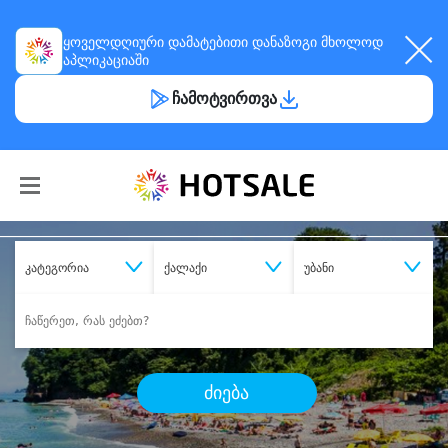
ყოველდღიური
დამატებითი დანაზოგი
მხოლოდ
აპლიკაციაში
ჩამოტვირთვა
კატეგორია
ქალაქი
უბანი
ძიება
შეიძინე
სასურველი მომსახურება