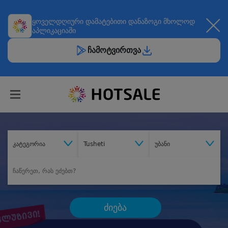
ყოველდღიური
დამატებითი დანაზოგი
მხოლოდ
აპლიკაციაში
ჩამოტვირთვა
კატეგორია
Tusheti
უბანი
ძიება