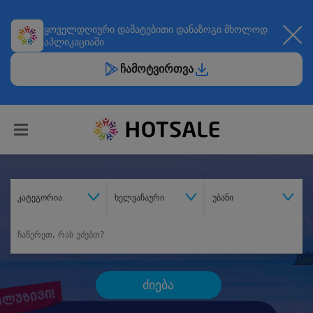
ყოველდღიური
დამატებითი დანაზოგი
მხოლოდ
აპლიკაციაში
ჩამოტვირთვა
კატეგორია
ხელვაჩაური
უბანი
ძიება