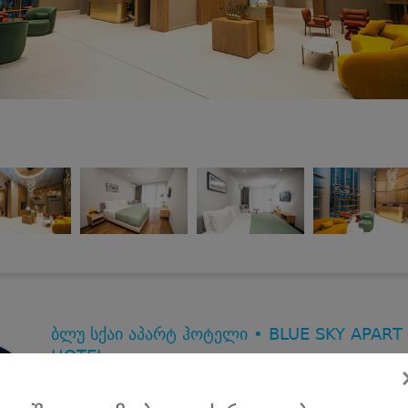
ბლუ სქაი აპარტ ჰოტელი • BLUE SKY APART
HOTEL
31 აგვისტომდე, აპარტამენტები 2 სტუმარზე ზღვის და მთის
ხედით ბათუმში