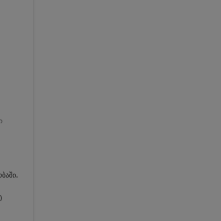
ი
ბაში.
)