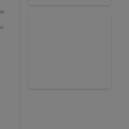
30
ი!