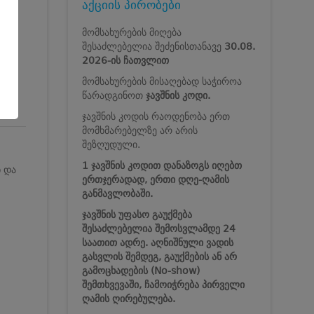
აქციის პირობები
მომსახურების მიღება
შესაძლებელია შეძენისთანავე
30.08.
2026-ის ჩათვლით
მომსახურების მისაღებად საჭიროა
წარადგინოთ
ჯავშნის კოდი.
ჯავშნის კოდის რაოდენობა ერთ
მომხმარებელზე არ არის
შეზღუდული.
1 ჯავშნის კოდით დანაზოგს იღებთ
ნ და
ერთჯერადად, ერთი დღე-ღამის
განმავლობაში.
ჯავშნის უფასო გაუქმება
შესაძლებელია შემოსვლამდე 24
საათით ადრე. აღნიშნული ვადის
გასვლის შემდეგ, გაუქმების ან არ
გამოცხადების (No-show)
შემთხვევაში, ჩამოიჭრება პირველი
ღამის ღირებულება.