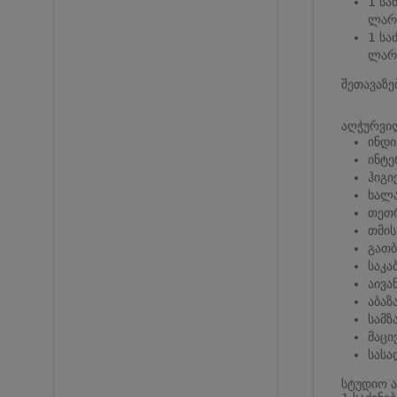
1 სა
ლარი
1 სა
ლარი
შეთავაზე
აღჭურვი
ინდ
ინტე
ჰიგი
ხალა
თეთ
თმის
გათბ
საკა
აივა
აბაზ
სამ
მაცი
სასა
სტუდიო ა