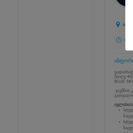
ბათუმ
სამუ
ინფორმ
გადაიხად
მიიღე 40
BLUE SK
ჯავშნის 
გათვალი
ივლისი/ა
სტუდ
ნაცვ
სტუდ
ნაცვ