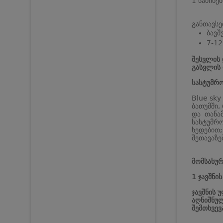
1 საძინე
განთავსე
ბავშ
7-12
შესვლის 
გასვლის 
სასტუმრო
Blue sky
ბათუმში,
და თანა
სასტუმრო
ხედებით;
შეთავაზე
მომსახურ
1 ჯავშნი
ჯავშნის 
აღნიშნულ
შემთხვევ