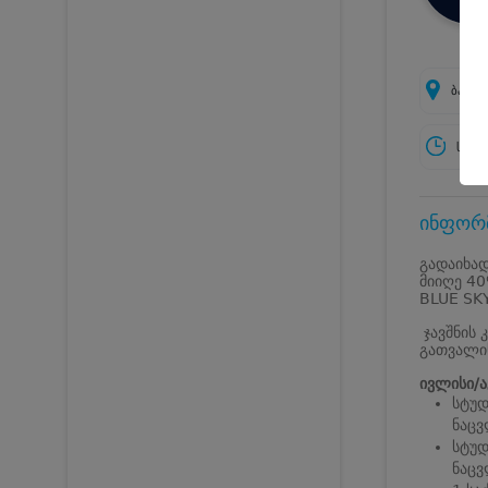
ბათუმ
სამუ
ინფორმ
გადაიხად
მიიღე 40
BLUE SK
ჯავშნის 
გათვალი
ივლისი/ა
სტუდ
ნაცვ
სტუდ
ნაცვ