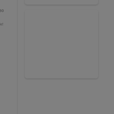
30
ი!