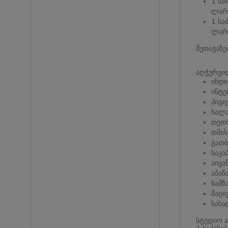
1 სა
ლარი
1 სა
ლარი
შეთავაზე
აღჭურვი
ინდ
ინტე
ჰიგი
ხალა
თეთ
თმის
გათბ
საკა
აივა
აბაზ
სამ
მაცი
სასა
სტუდიო ა