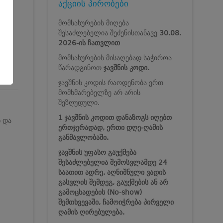
აქციის პირობები
მომსახურების მიღება
შესაძლებელია შეძენისთანავე
30.08.
2026-ის ჩათვლით
მომსახურების მისაღებად საჭიროა
წარადგინოთ
ჯავშნის კოდი.
ჯავშნის კოდის რაოდენობა ერთ
მომხმარებელზე არ არის
შეზღუდული.
1 ჯავშნის კოდით დანაზოგს იღებთ
ნ და
ერთჯერადად, ერთი დღე-ღამის
განმავლობაში.
ჯავშნის უფასო გაუქმება
შესაძლებელია შემოსვლამდე 24
საათით ადრე. აღნიშნული ვადის
გასვლის შემდეგ, გაუქმების ან არ
გამოცხადების (No-show)
შემთხვევაში, ჩამოიჭრება პირველი
ღამის ღირებულება.