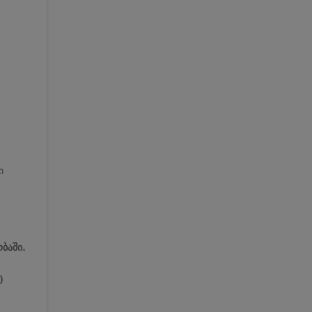
ი
ბაში.
)