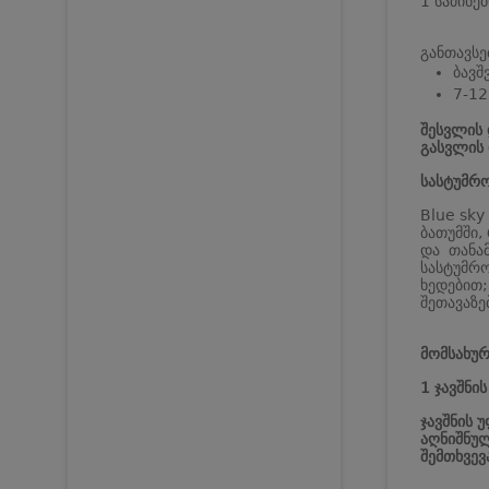
1 საძინე
განთავსე
ბავშ
7-12
შესვლის 
გასვლის 
სასტუმრო
Blue sky
ბათუმში,
და თანა
სასტუმრო
ხედებით;
შეთავაზე
მომსახურ
1 ჯავშნი
ჯავშნის 
აღნიშნულ
შემთხვევ