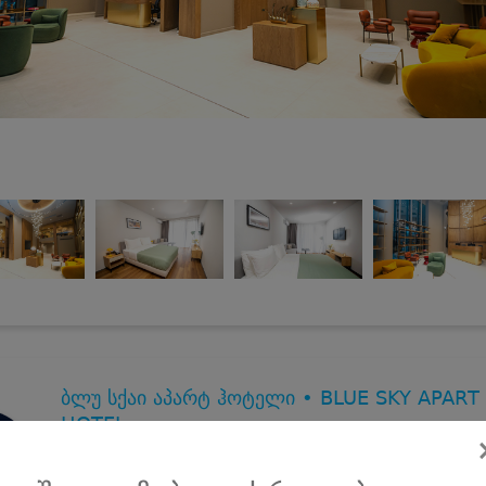
ბლუ სქაი აპარტ ჰოტელი • BLUE SKY APART
HOTEL
31 აგვისტომდე, აპარტამენტები 2 სტუმარზე ზღვის და მთის
ხედით ბათუმში