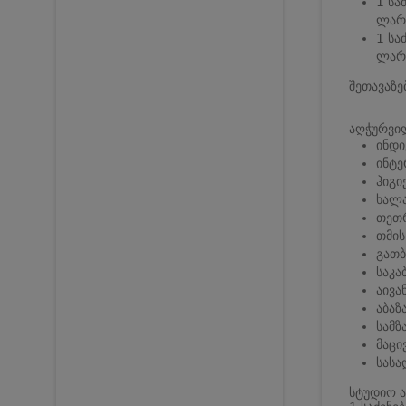
1 სა
ლარი
1 სა
ლარი
შეთავაზე
აღჭურვი
ინდ
ინტე
ჰიგი
ხალა
თეთ
თმის
გათბ
საკა
აივა
აბაზ
სამ
მაცი
სასა
სტუდიო ა