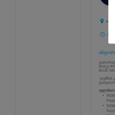
ბათუმ
სამუ
ინფორმ
გადაიხად
მიიღე 40
BLUE SK
ჯავშნის 
გათვალი
ივლისი/ა
სტუდ
ნაცვ
სტუდ
ნაცვ