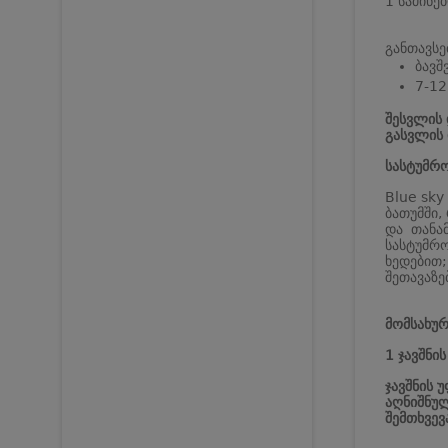
1 საძინე
განთავსე
ბავშ
7-12
შესვლის 
გასვლის 
სასტუმრო
Blue sky
ბათუმში,
და თანა
სასტუმრო
ხედებით;
შეთავაზე
მომსახურ
1 ჯავშნი
ჯავშნის 
აღნიშნულ
შემთხვევ