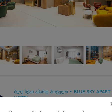
ბლუ სქაი აპარტ ჰოტელი • BLUE SKY APART
HOTEL
31 აგვისტომდე, აპარტამენტები 2 სტუმარზე ზღვის და მთის
ხედით ბათუმში