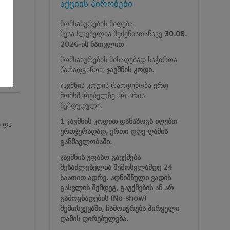
აქციის პირობები
მომსახურების მიღება
შესაძლებელია შეძენისთანავე
30.08.
2026-ის ჩათვლით
მომსახურების მისაღებად საჭიროა
წარადგინოთ
ჯავშნის კოდი.
ჯავშნის კოდის რაოდენობა ერთ
მომხმარებელზე არ არის
შეზღუდული.
1 ჯავშნის კოდით დანაზოგს იღებთ
ნ და
ერთჯერადად, ერთი დღე-ღამის
განმავლობაში.
ჯავშნის უფასო გაუქმება
შესაძლებელია შემოსვლამდე 24
საათით ადრე. აღნიშნული ვადის
გასვლის შემდეგ, გაუქმების ან არ
გამოცხადების (No-show)
შემთხვევაში, ჩამოიჭრება პირველი
ღამის ღირებულება.