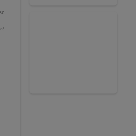
30
ი!