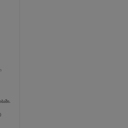
ი
ბაში.
)