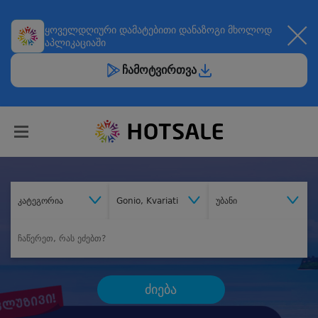
ყოველდღიური
დამატებითი დანაზოგი
მხოლოდ
აპლიკაციაში
ჩამოტვირთვა
კატეგორია
Gonio, Kvariati
უბანი
ძიება