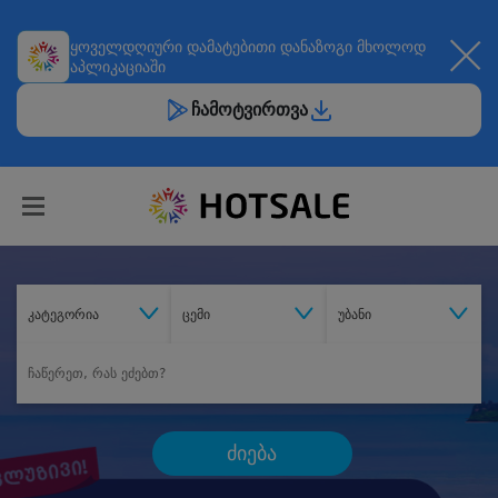
ყოველდღიური
დამატებითი დანაზოგი
მხოლოდ
აპლიკაციაში
ჩამოტვირთვა
კატეგორია
ცემი
უბანი
ძიება