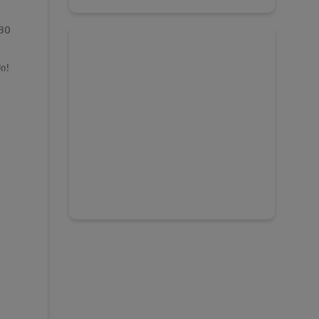
30
ი!