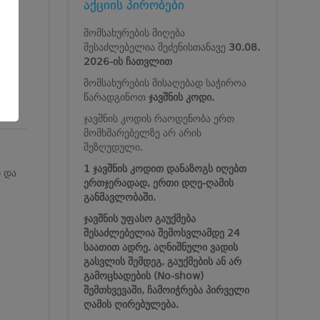
აქციის პირობები
მომსახურების მიღება
შესაძლებელია შეძენისთანავე
30.08.
2026-ის ჩათვლით
მომსახურების მისაღებად საჭიროა
წარადგინოთ
ჯავშნის კოდი.
ჯავშნის კოდის რაოდენობა ერთ
მომხმარებელზე არ არის
შეზღუდული.
1 ჯავშნის კოდით დანაზოგს იღებთ
ნ და
ერთჯერადად, ერთი დღე-ღამის
განმავლობაში.
ჯავშნის უფასო გაუქმება
შესაძლებელია შემოსვლამდე 24
საათით ადრე. აღნიშნული ვადის
გასვლის შემდეგ, გაუქმების ან არ
გამოცხადების (No-show)
შემთხვევაში, ჩამოიჭრება პირველი
ღამის ღირებულება.