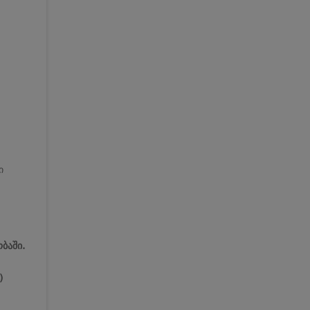
ი
ბაში.
)