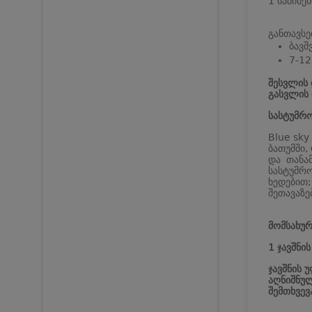
1 საძინე
განთავსე
ბავშ
7-12
შესვლის 
გასვლის 
სასტუმრო
Blue sky
ბათუმში,
და თანა
სასტუმრო
ხედებით;
შეთავაზე
მომსახურ
1 ჯავშნი
ჯავშნის 
აღნიშნულ
შემთხვევ