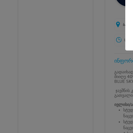
ბათუმ
სამუ
ინფორმ
გადაიხად
მიიღე 40
BLUE SK
ჯავშნის 
გათვალი
ივლისი/ა
სტუდ
ნაცვ
სტუდ
ნაცვ