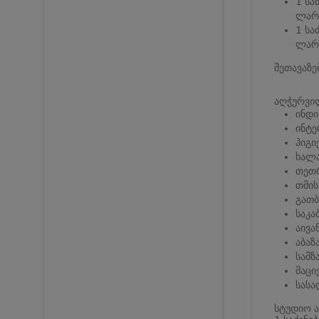
1 სა
ლარი
1 სა
ლარი
შეთავაზე
აღჭურვი
ინდ
ინტე
ჰიგი
ხალა
თეთ
თმის
გათბ
საკა
აივა
აბაზ
სამ
მაცი
სასა
სტუდიო ა