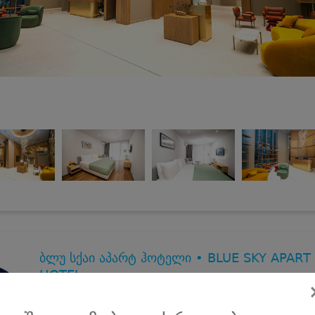
ბლუ სქაი აპარტ ჰოტელი • BLUE SKY APART
HOTEL
31 აგვისტომდე, აპარტამენტები 2 სტუმარზე ზღვის და მთის
ხედით ბათუმში