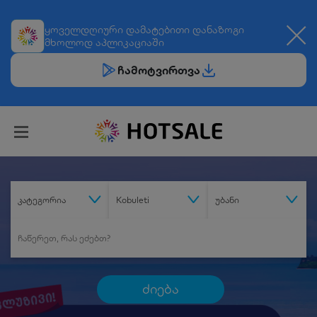
ყოველდღიური
დამატებითი დანაზოგი
მხოლოდ აპლიკაციაში
ჩამოტვირთვა
კატეგორია
Kobuleti
უბანი
ძიება