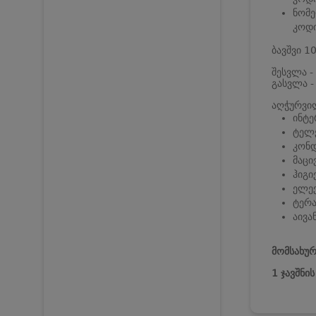
ნომე
კოდი
ბავშვი 1
შესვლა -
გასვლა -
აღჭურვი
ინტე
ტელე
კონ
მაცი
ჰიგი
ელე
ტერა
აივა
მომსახურ
1 ჯავშნი