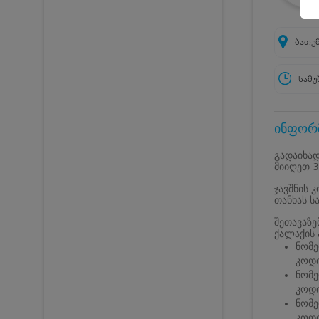
ბათუმ
სამუ
ინფორმ
გადაიხად
მიიღეთ 3
ჯავშნის 
თანხას ს
შეთავაზებ
ქალაქის 
ნომე
კოდი
ნომე
კოდი
ნომე
კოდი