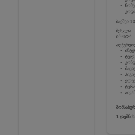
ნომე
კოდი
ბავშვი 1
შესვლა -
გასვლა -
აღჭურვი
ინტე
ტელე
კონ
მაცი
ჰიგი
ელე
ტერა
აივა
მომსახურ
1 ჯავშნი