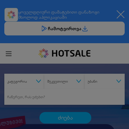
ყოველდღიური
დამატებითი დანაზოგი
მხოლოდ აპლიკაციაში
ჩამოტვირთვა
კატეგორია
შეკვეთილი
უბანი
ძიება