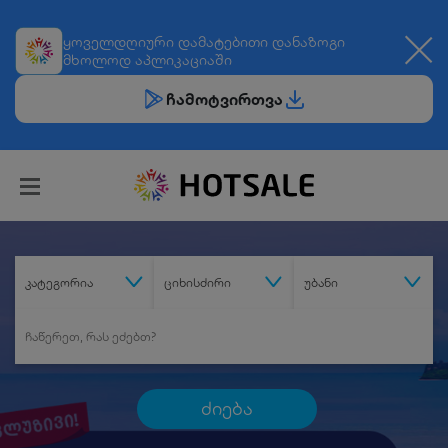
ყოველდღიური
დამატებითი დანაზოგი
მხოლოდ აპლიკაციაში
ჩამოტვირთვა
კატეგორია
ციხისძირი
უბანი
ძიება