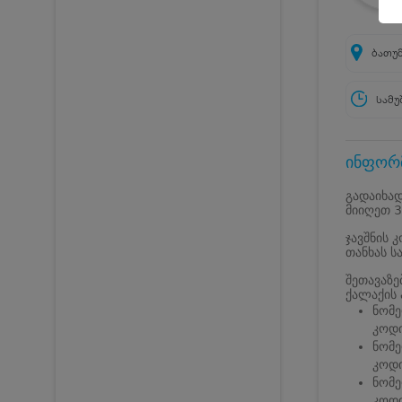
ბათუმ
სამუ
ინფორმ
გადაიხად
მიიღეთ 3
ჯავშნის 
თანხას ს
შეთავაზებ
ქალაქის 
ნომე
კოდი
ნომე
კოდი
ნომე
კოდი