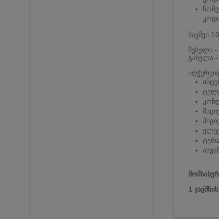
ნომე
კოდი
ბავშვი 1
შესვლა -
გასვლა -
აღჭურვი
ინტე
ტელე
კონ
მაცი
ჰიგი
ელე
ტერა
აივა
მომსახურ
1 ჯავშნი