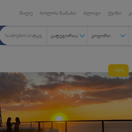
Android App
დუქტებზე
მალე
ბოლოს ნანახი
ბლოგი
ქვიზი
კ
კატეგორია
კოჯორი
-38%