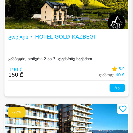
გოლდი • HOTEL GOLD KAZBEGI
ყაზბეგში, ნომერი 2 ან 3 სტუმარზე საუზმით
190 ₾
5.0
150 ₾
დაზოგე
40 ₾
2
-22%