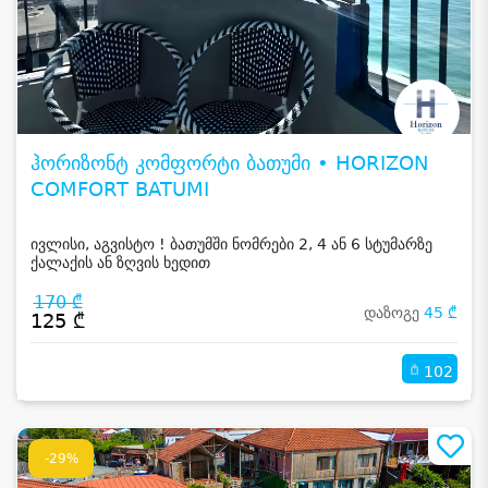
ჰორიზონტ კომფორტი ბათუმი • HORIZON
COMFORT BATUMI
ივლისი, აგვისტო ! ბათუმში ნომრები 2, 4 ან 6 სტუმარზე
ქალაქის ან ზღვის ხედით
170 ₾
დაზოგე
45 ₾
125 ₾
102
-29%