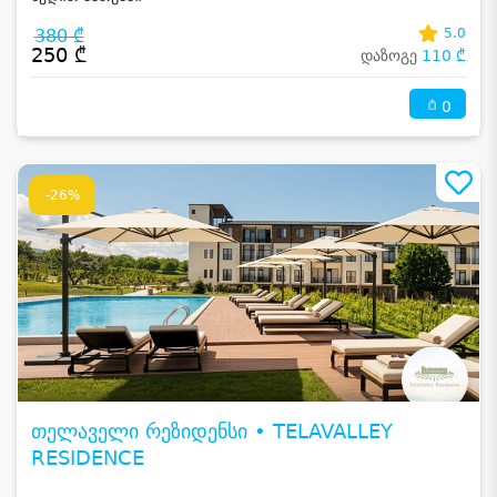
380 ₾
5.0
250 ₾
დაზოგე
110 ₾
0
-26%
თელაველი რეზიდენსი • TELAVALLEY
RESIDENCE