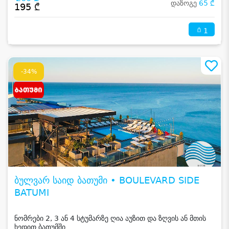
დაზოგე
65 ₾
195 ₾
1
-34%
ბულვარ საიდ ბათუმი • BOULEVARD SIDE
BATUMI
ნომრები 2, 3 ან 4 სტუმარზე ღია აუზით და ზღვის ან მთის
ხედით ბათუმში