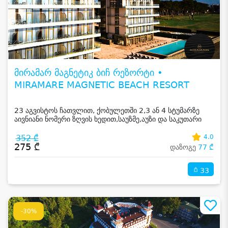
მირამარ მაგნეტიკ ბიჩ რეზორტი •
MIRAMARE MAGNETIC BEACH RESORT
23 აგვისტოს ჩათვლით, ქობულეთში 2,3 ან 4 სტუმარზე
აივნიანი ნომერი ზღვის ხედით,საუზმე,აუზი და საკუთარი
სანაპირო
352 ₾
4.0
275 ₾
დაზოგე
77 ₾
33
-30%