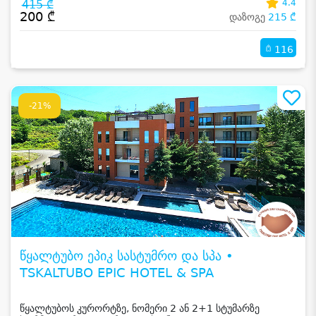
415 ₾
4.4
200 ₾
დაზოგე
215 ₾
116
-21%
წყალტუბო ეპიკ სასტუმრო და სპა •
TSKALTUBO EPIC HOTEL & SPA
წყალტუბოს კურორტზე, ნომერი 2 ან 2+1 სტუმარზე