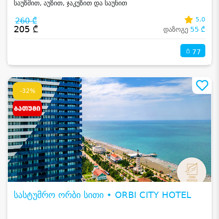
საუზმით, აუზით, ჯაკუზით და საუნით
260 ₾
5.0
205 ₾
დაზოგე
55 ₾
77
-32%
სასტუმრო ორბი სითი • ORBI CITY HOTEL