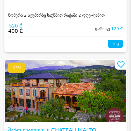
ნომერი 2 სტუმარზე საუზმით რაჭაში 2 დღე-ღამით
520 ₾
დაზოგე
120 ₾
400 ₾
0
-23%
შატო იყალთო • CHATEAU IKALTO