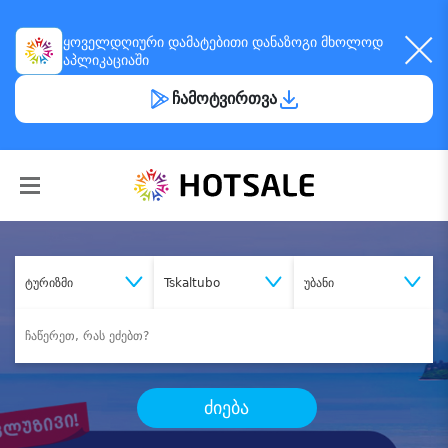
ყოველდღიური
დამატებითი დანაზოგი
მხოლოდ
აპლიკაციაში
ჩამოტვირთვა
ტურიზმი
Tskaltubo
უბანი
ძიება