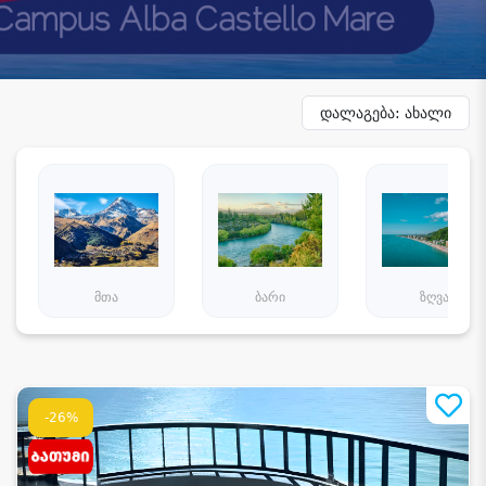
დალაგება: ახალი
მთა
ბარი
ზღვა
-26%