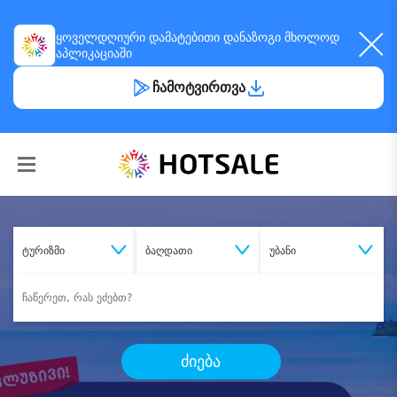
ყოველდღიური
დამატებითი დანაზოგი
მხოლოდ
აპლიკაციაში
ჩამოტვირთვა
ტურიზმი
ბაღდათი
უბანი
ძიება