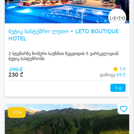
ბუტიკ სასტუმრო ლეთო • LETO BOUTIQUE
HOTEL
2 სტუმარზე ნომერი საუზმით ზუგდიდის 5 ვარსკვლავიან
ბუტიკ სასტუმროში
299 ₾
5.0
230 ₾
დაზოგე
69 ₾
0
-21%