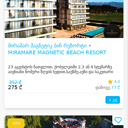
მირამარ მაგნეტიკ ბიჩ რეზორტი •
MIRAMARE MAGNETIC BEACH RESORT
23 აგვისტოს ჩათვლით, ქობულეთში 2,3 ან 4 სტუმარზე
აივნიანი ნომერი ზღვის ხედით,საუზმე,აუზი და საკუთარი
სანაპირო
352 ₾
4.0
275 ₾
დაზოგე
77 ₾
20
-30%