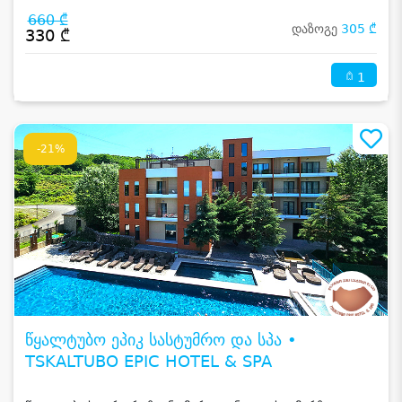
660 ₾
დაზოგე
305 ₾
330 ₾
1
-21%
წყალტუბო ეპიკ სასტუმრო და სპა •
TSKALTUBO EPIC HOTEL & SPA