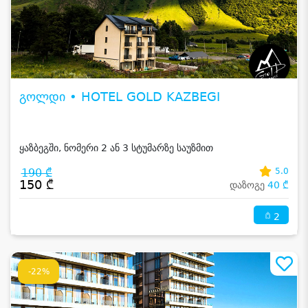
გოლდი • HOTEL GOLD KAZBEGI
ყაზბეგში, ნომერი 2 ან 3 სტუმარზე საუზმით
190 ₾
5.0
150 ₾
დაზოგე
40 ₾
2
-22%