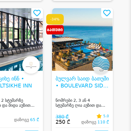
-34%
იხე ინნ •
ბულვარ საიდ ბათუმი
LTSIKHE INN
• BOULEVARD SIDE
BATUMI
 2 სტუმარზე
ნომრები 2, 3 ან 4
თ და შიდა აუზით
სტუმარზე ღია აუზით და
ხეში
ზღვის ან მთის ხედით
ბათუმში
380 ₾
5.0
დაზოგე
65 ₾
₾
250 ₾
დაზოგე
110 ₾