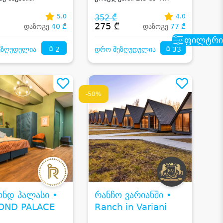
RESORT
სტუმარზე აივნიანი ნომერი
ზღვის ხედით,საუზმე,აუზი
5.0
352 ₾
4.0
და საკუთარი სანაპირო
₾
275 ₾
დაზოგე
40 ₾
დაზოგე
77 ₾
ფილტრი
2
33
ეზღუდულია
დრო შეზღუდულია
-50%
ონდ პალასი •
რანჩო ვარიანში •
OND PALACE
Ranch in Variani