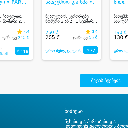
ლი • PARK
სასტუმრო და სპა •
სითი 
SINANDALI
TSKALTUBO EPIC
HOTE
HOTEL & SPA
ს ჩათვლით,
წყალტუბოს კურორტზე,
ბათუმშ
, ნომერი 2
ნომერი 2 ან 2+1 სტუმარზე
სასტუმ
უზმით, აუზით,
საუზმით, აუზით, ჯაკუზით და
ნომერი
სპას და
საუნით
მთის ა
4.4
260 ₾
5.0
190 ₾
პინოს
ხედები
205 ₾
130 
დაზოგე
215 ₾
დაზოგე
55 ₾
ით
ა
77
დრო შეზღუდულია
დრო შ
116
6:58
მეტის ჩვენება
ბიზნესი
წესები და პირობები და
კონფიდენციალურობის პოლ