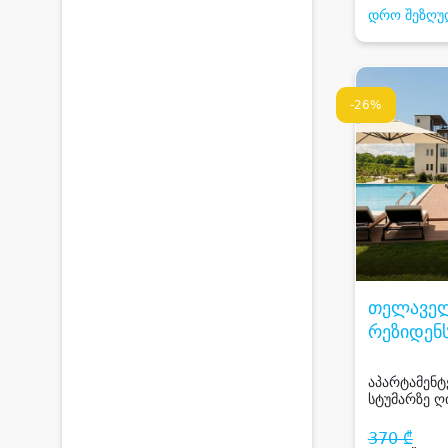
დრო შეზღუ
-26%
თელავე
რეზიდენს
TELAVAL
RESIDEN
აპარტამენტ
სტუმარზე ღი
საუნით და 
კავკასიონი
370 ₾