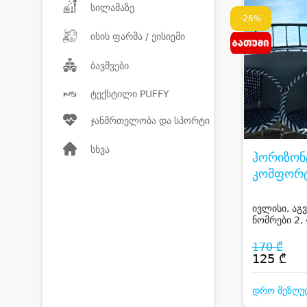
სილამაზე
-26%
ისის ფარმა / ეისიემი
ბავშვები
ტექსტილი PUFFY
ჯანმრთელობა და სპორტი
სხვა
ჰორიზონ
კომფორტ
HORIZO
BATUMI
ივლისი, აგვ
ნომრები 2, 
სტუმარზე ქ
ზღვის ხედი
170 ₾
125 ₾
დრო შეზღუ