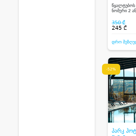
წყალტუბოს
ნომერი 2 ან
საუზმე, საუ
ფასდაკლებ
350 ₾
გამაჯანსაღ
245 ₾
პროცედურე
დრო შეზღუ
-52%
პარკ ჰო