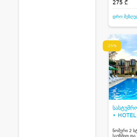
სპორტული 
275 ₾
კახეთში
დრო შეზღუ
-25%
სასტუმრ
• HOTEL
ნომერი 2 ს
საუზმით და