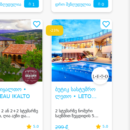
1
0
ეზღუდულია
დრო შეზღუდულია
-23%
 იყალთო •
ბუტიკ სასტუმრო
EAU IKALTO
ლეთო • LETO
BOUTIQUE HOTEL
 2 ან 2+2 სტუმარზე
2 სტუმარზე ნომერი
, ღია აუზი და
საუზმით ზუგდიდის 5
 დეგუსტაციით
ვარსკვლავიან ბუტიკ
ოში
სასტუმროში
5.0
299 ₾
5.0