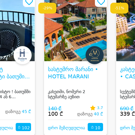
-29%
-51%
ტ
სასტუმრო მარანი •
კასტ
ი ბათუმი •
HOTEL MARANI
• CA
N COMFORT
ALBA
ისტო ! ბათუმში
კახეთში, ნომერი 2
სექტემ
4 ან 6
სტუმარზე აუზით
სტუმარ
ალაქის ან
სასტუმ
თ
Campus
140 ₾
3.7
690 ₾
დაზოგე
45 ₾
Mare H
100 ₾
339 
დაზოგე
40 ₾
Resort 
102
10
დულია
დრო შეზღუდულია
დრო შ