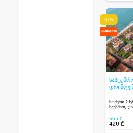
-37%
სასტუმრ
დრიმლენ
DREAML
HOTEL
ნომერი 2 ს
საუზმით, ღი
საბავშვო ს
სასტუმროში
665 ₾
420 ₾