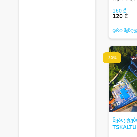
სიღნაღში
160 ₾
120 ₾
დრო შეზღუ
-30%
წყალტუბ
TSKALTU