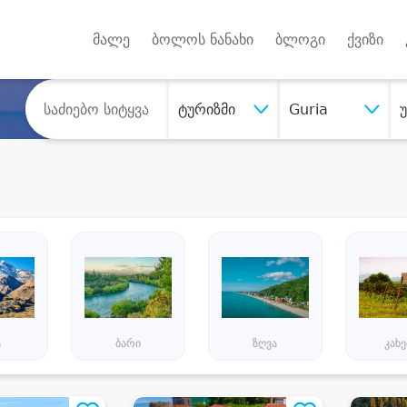
Android A
უქტებზე
მალე
ბოლოს ნანახი
ბლოგი
ქვიზი
ტურიზმი
Guria
ა
ბარი
ზღვა
კახ