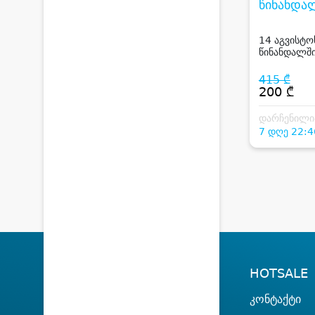
წინანდა
HOTEL T
14 აგვისტო
წინანდალში
სტუმარზე სა
ენ სემონინ 
415 ₾
რესტორან 
200 ₾
ფასდაკლებ
დარჩენილი
7 დღე 22:4
HOTSALE
კონტაქტი