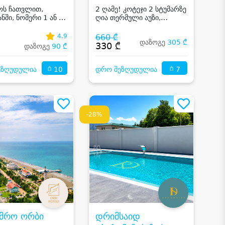
ოს ჩათვლით,
2 ღამე! კოტეჯი 2 სტუმარზე
ნში, ნომერი 1 ან 2
ღია თერმული აუზი,
ზე საუზმით და
ოლიმპიური აუზი, ცხენით
ლი აუზით
სეირნობა და საბავშო
4.9
660 ₾
დაზოგე
305 ₾
სივრცეები
₾
330 ₾
დაზოგე
90 ₾
10
7
ეზღუდულია
დრო შეზღუდულია
-28%
უმრო ორბი
დრიმსაიდ