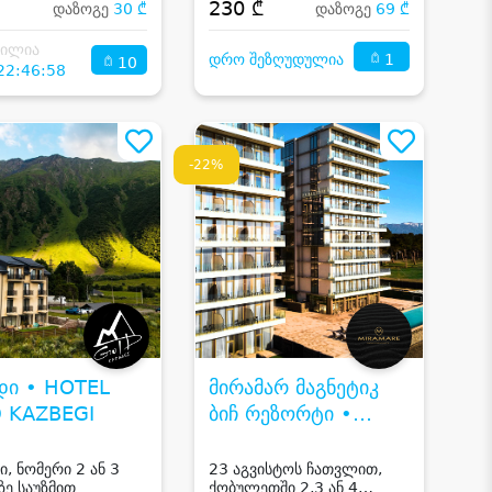
₾
230 ₾
დაზოგე
30 ₾
დაზოგე
69 ₾
ნილია
1
დრო შეზღუდულია
10
22:46:58
-22%
ი • HOTEL
მირამარ მაგნეტიკ
 KAZBEGI
ბიჩ რეზორტი •
MIRAMARE
MAGNETIC BEACH
ი, ნომერი 2 ან 3
23 აგვისტოს ჩათვლით,
ზე საუზმით
ქობულეთში 2,3 ან 4