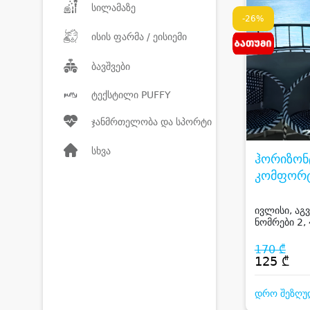
სილამაზე
-26%
ისის ფარმა / ეისიემი
ბავშვები
ტექსტილი PUFFY
ჯანმრთელობა და სპორტი
სხვა
ჰორიზონ
კომფორტ
HORIZO
BATUMI
ივლისი, აგვ
ნომრები 2, 
სტუმარზე ქ
ზღვის ხედი
170 ₾
125 ₾
დრო შეზღუ