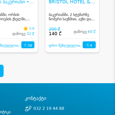
 ბაკურიანი •
BRISTOL HOTEL &
 PALACE
SPA BAKURIANI
RIANI HOTEL
ანში, ორბის
ბაკურიანში, 2 სტუმარზე
როების ქსელში,
ნომერი საუზმით, აუზი და
2, 3, 4 ან 5-6
საუნა
ზე აუზით და საუნით
5.0
200 ₾
დაზოგე
60 ₾
140 ₾
დაზოგე
32 ₾
38
4
ეზღუდულია
დრო შეზღუდულია
კონტაქტი
032 2 19 44 88
იტიკა