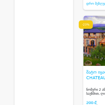
დრო შეზღუ
-23%
შატო იყ
CHATEAU
ნომერი 2 ა
საუზმით, ღი
ღვინის დეგ
იყალთოში
200 ₾