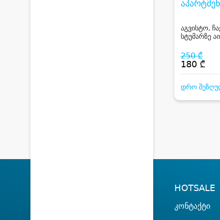
აპარტმენ
DREAMS
APARTM
აგვისტო, ჩა
სტუმარზე აი
CHAKVI
ზღვის ხედი
სამზარეულ
250 ₾
დარბაზით
180 ₾
დრო შეზღუ
HOTSALE
კონტაქტი