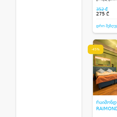
RESORT
სტუმარზე ა
ზღვის ხედით
352 ₾
და საკუთარ
275 ₾
დრო შეზღუ
-45%
რაიმონდ
RAIMOND