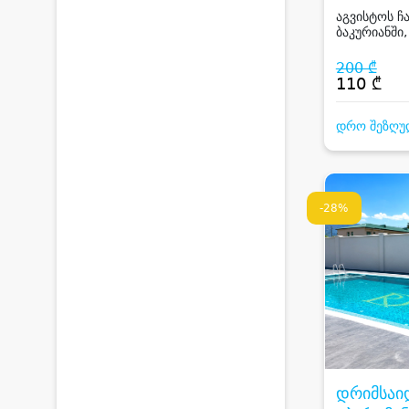
აგვისტოს ჩ
ბაკურიანში,
სტუმარზე ს
დახურული 
200 ₾
110 ₾
დრო შეზღუ
-28%
დრიმსაი