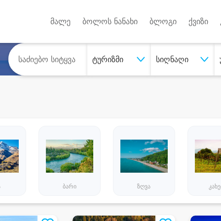
Android A
უქტებზე
მალე
ბოლოს ნანახი
ბლოგი
ქვიზი
ტურიზმი
სიღნაღი
ა
ბარი
ზღვა
კახ