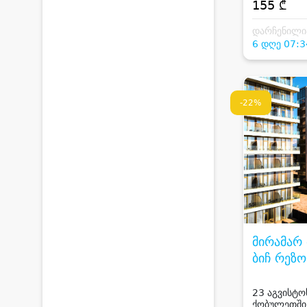
155 ₾
დარჩენილი
6 დღე 07:3
-22%
მირამარ 
ბიჩ რეზ
MIRAMA
MAGNET
23 აგვისტო
ქობულეთში 