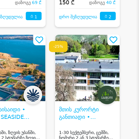
₾
150 ₾
დაზოგე
69 ₾
დაზოგე
40 ₾
1
2
ეზღუდულია
დრო შეზღუდულია
-25%
სისაიდი •
მთის კურორტი
 SEASIDE
განთიადი •
I,
MOUNTAIN RESORT
DEMARK
GANTIADI
ში, ზღვის უბანში,
1-30 სექტემბერი, ცემში,
 2 სტუმარზე ზღვის
ნომერი 2 ან 3 სტუმარზე