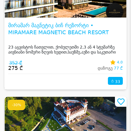
მირამარ მაგნეტიკ ბიჩ რეზორტი •
MIRAMARE MAGNETIC BEACH RESORT
23 აგვისტოს ჩათვლით, ქობულეთში 2,3 ან 4 სტუმარზე
აივნიანი ნომერი ზღვის ხედით,საუზმე,აუზი და საკუთარი
სანაპირო
352 ₾
4.0
275 ₾
დაზოგე
77 ₾
33
-30%