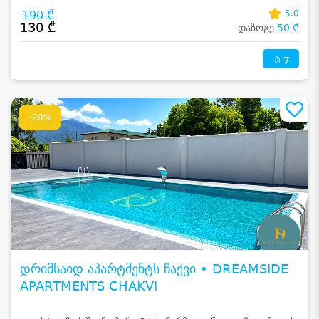
190 ₾
5.0
130 ₾
დაზოგე
50 ₾
7
-28%
დრიმსაიდ აპარტმენტს ჩაქვი • DREAMSIDE
APARTMENTS CHAKVI