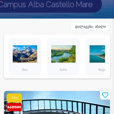
დალაგება: ახალი
მთა
ბარი
ზღვა
-26%