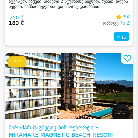
აგვისტო, ჩაქვში, ნომერი 2 სტუმარზე აივნით, აუზით, ზღვის
ხედით, სამზარეულოთი და სპორტ დარბაზით
250 ₾
5.0
180 ₾
დაზოგე
70 ₾
12
-22%
მირამარ მაგნეტიკ ბიჩ რეზორტი •
MIRAMARE MAGNETIC BEACH RESORT