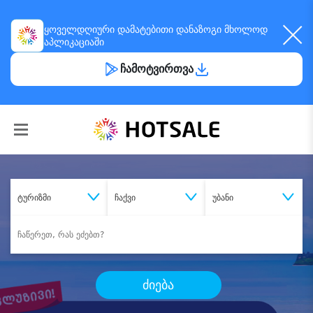
ყოველდღიური
დამატებითი დანაზოგი
მხოლოდ
აპლიკაციაში
ჩამოტვირთვა
ტურიზმი
ჩაქვი
უბანი
ძიება