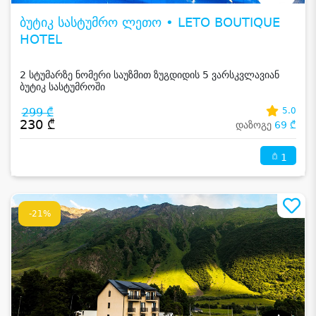
ბუტიკ სასტუმრო ლეთო • LETO BOUTIQUE
HOTEL
2 სტუმარზე ნომერი საუზმით ზუგდიდის 5 ვარსკვლავიან
ბუტიკ სასტუმროში
299 ₾
5.0
230 ₾
დაზოგე
69 ₾
1
-21%