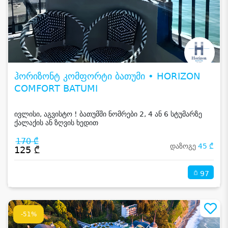
ჰორიზონტ კომფორტი ბათუმი • HORIZON
COMFORT BATUMI
ივლისი, აგვისტო ! ბათუმში ნომრები 2, 4 ან 6 სტუმარზე
ქალაქის ან ზღვის ხედით
170 ₾
დაზოგე
45 ₾
125 ₾
97
-51%