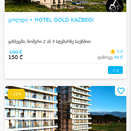
გოლდი • HOTEL GOLD KAZBEGI
ყაზბეგში, ნომერი 2 ან 3 სტუმარზე საუზმით
190 ₾
5.0
150 ₾
დაზოგე
40 ₾
2
-22%