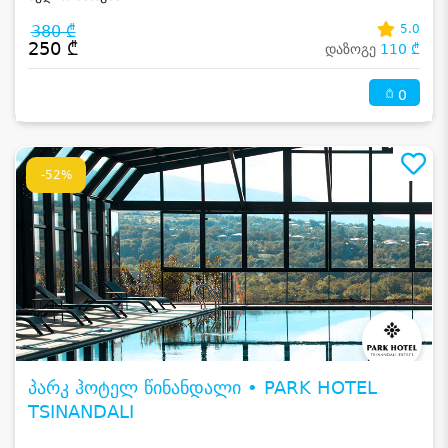
380 ₾
5.0
250 ₾
დაზოგე
110 ₾
0
-52%
პარკ ჰოტელ წინანდალი • PARK HOTEL
TSINANDALI