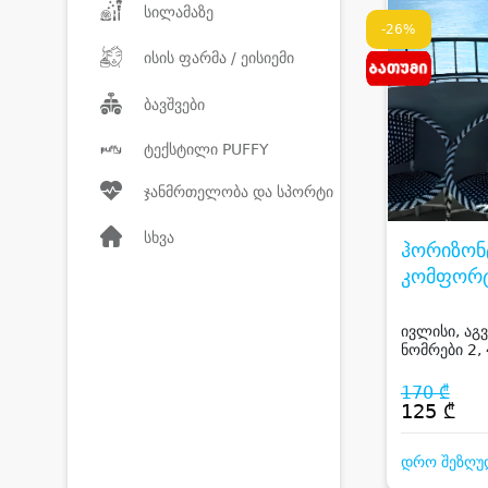
სილამაზე
-26%
ისის ფარმა / ეისიემი
ბავშვები
ტექსტილი PUFFY
ჯანმრთელობა და სპორტი
სხვა
ჰორიზონ
კომფორტ
HORIZO
BATUMI
ივლისი, აგვ
ნომრები 2, 
სტუმარზე ქ
ზღვის ხედი
170 ₾
125 ₾
დრო შეზღუ