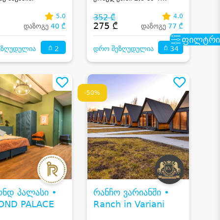
RESORT
სტუმარზე აივნიანი ნომერი
ზღვის ხედით,საუზმე,აუზი
5.0
352 ₾
4.0
და საკუთარი სანაპირო
₾
275 ₾
დაზოგე
40 ₾
დაზოგე
77 ₾
ფილტრი
2
34
ეზღუდულია
დრო შეზღუდულია
-50%
ონდ პალასი •
რანჩო ვარიანში •
OND PALACE
Ranch in Variani