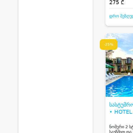
სპორტული 
275 ₾
კახეთში
დრო შეზღუ
-25%
სასტუმრ
• HOTEL
ნომერი 2 ს
საუზმით და