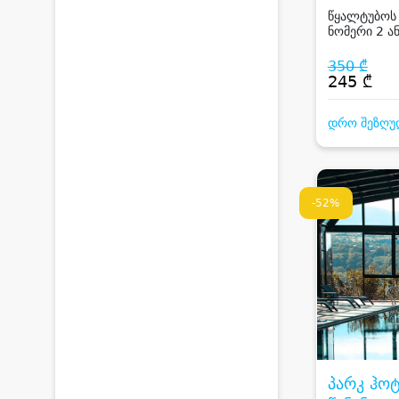
წყალტუბოს
ნომერი 2 ან
საუზმე, საუ
ფასდაკლებ
350 ₾
გამაჯანსაღ
245 ₾
პროცედურე
დრო შეზღუ
-52%
პარკ ჰო