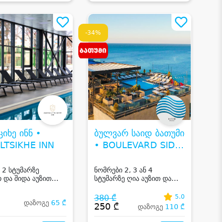
-34%
იხე ინნ •
ბულვარ საიდ ბათუმი
LTSIKHE INN
• BOULEVARD SIDE
BATUMI
 2 სტუმარზე
ნომრები 2, 3 ან 4
თ და შიდა აუზით
სტუმარზე ღია აუზით და
ხეში
ზღვის ან მთის ხედით
ბათუმში
380 ₾
5.0
დაზოგე
65 ₾
₾
250 ₾
დაზოგე
110 ₾