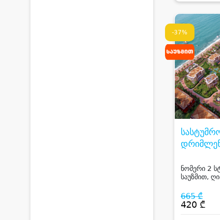
-37%
სასტუმრ
დრიმლენ
DREAML
HOTEL
ნომერი 2 ს
საუზმით, ღი
საბავშვო ს
სასტუმროში
665 ₾
420 ₾