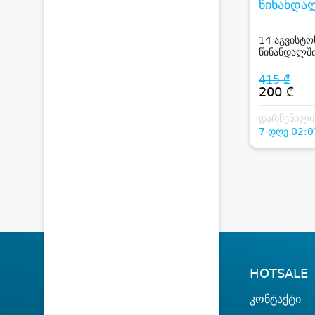
წინანდა
HOTEL T
14 აგვისტო
წინანდალში
სტუმარზე სა
ენ სემონინ 
415 ₾
რესტორან 
200 ₾
ფასდაკლებ
დარჩენილი
7 დღე 02:0
HOTSALE
კონტაქტი