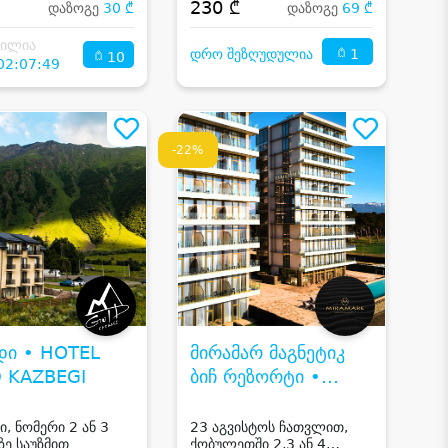
₾
230 ₾
დაზოგე
30 ₾
დაზოგე
69 ₾
ნილია
1
დრო შეზღუდულია
10
02:07:49
-22%
ი • HOTEL
მირამარ მაგნეტიკ
 KAZBEGI
ბიჩ რეზორტი •
MIRAMARE
MAGNETIC BEACH
ი, ნომერი 2 ან 3
23 აგვისტოს ჩათვლით,
ზე საუზმით
ქობულეთში 2,3 ან 4