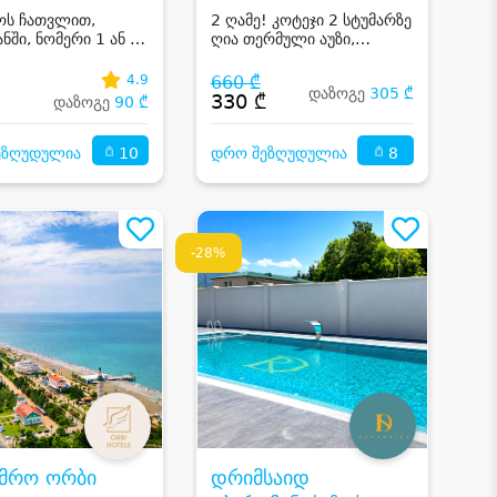
ოს ჩათვლით,
2 ღამე! კოტეჯი 2 სტუმარზე
ნში, ნომერი 1 ან 2
ღია თერმული აუზი,
ზე საუზმით და
ოლიმპიური აუზი, ცხენით
ლი აუზით
სეირნობა და საბავშო
4.9
660 ₾
დაზოგე
305 ₾
სივრცეები
₾
330 ₾
დაზოგე
90 ₾
10
8
ეზღუდულია
დრო შეზღუდულია
-28%
უმრო ორბი
დრიმსაიდ