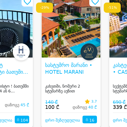
-29%
-51%
ტ
სასტუმრო მარანი •
კასტ
ი ბათუმი •
HOTEL MARANI
• CA
N COMFORT
ALBA
ისტო ! ბათუმში
კახეთში, ნომერი 2
სექტემ
4 ან 6
სტუმარზე აუზით
სტუმარ
ალაქის ან
სასტუმ
თ
Campus
140 ₾
3.7
690 ₾
დაზოგე
45 ₾
Mare H
100 ₾
339 
დაზოგე
40 ₾
Resort 
104
16
დულია
დრო შეზღუდულია
დრო შ