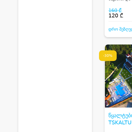
სიღნაღში
160 ₾
120 ₾
დრო შეზღუ
-30%
წყალტუბ
TSKALTU