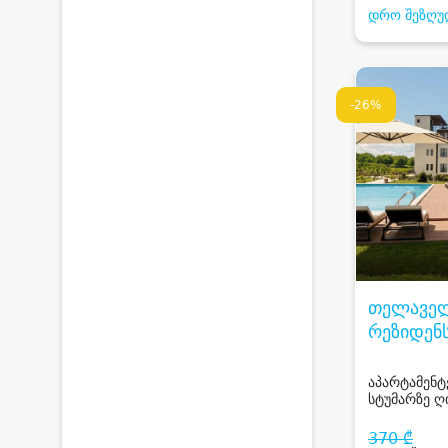
დრო შეზღუ
-26%
თელავე
რეზიდენს
TELAVAL
RESIDEN
აპარტამენტ
სტუმარზე ღი
საუნით და 
კავკასიონი
370 ₾