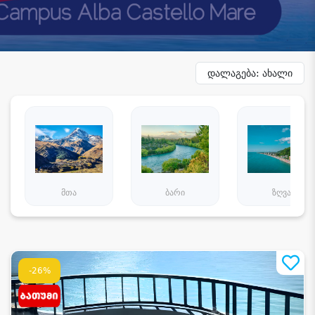
დალაგება: ახალი
მთა
ბარი
ზღვა
-26%