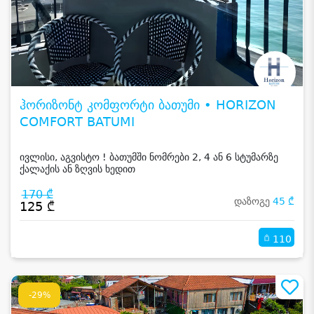
ჰორიზონტ კომფორტი ბათუმი • HORIZON
COMFORT BATUMI
ივლისი, აგვისტო ! ბათუმში ნომრები 2, 4 ან 6 სტუმარზე
ქალაქის ან ზღვის ხედით
170 ₾
დაზოგე
45 ₾
125 ₾
110
-29%