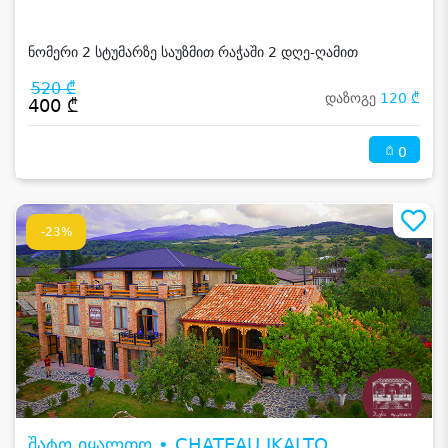
ნომერი 2 სტუმარზე საუზმით რაჭაში 2 დღე-ღამით
520 ₾
დაზოგე
120 ₾
400 ₾
0
-23%
შატო იყალთო • CHATEAU IKALTO