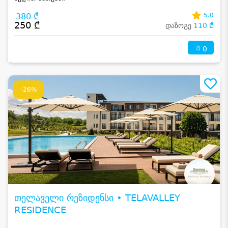
380 ₾
5.0
250 ₾
დაზოგე
110 ₾
0
-26%
თელაველი რეზიდენსი • TELAVALLEY
RESIDENCE