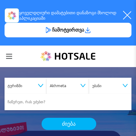
ყოველდღიური
დამატებითი დანაზოგი
მხოლოდ
აპლიკაციაში
ჩამოტვირთვა
ტურიზმი
Akhmeta
უბანი
ძიება