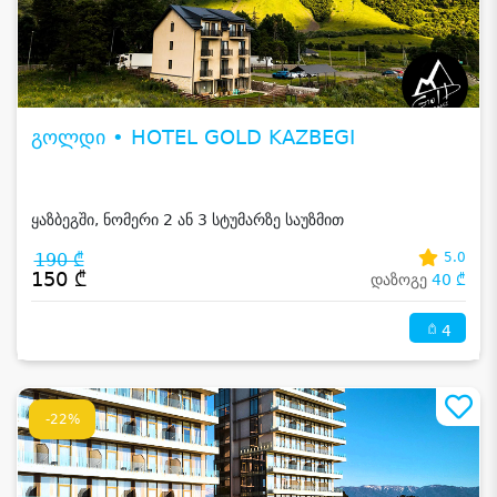
გოლდი • HOTEL GOLD KAZBEGI
ყაზბეგში, ნომერი 2 ან 3 სტუმარზე საუზმით
190 ₾
5.0
150 ₾
დაზოგე
40 ₾
4
-22%